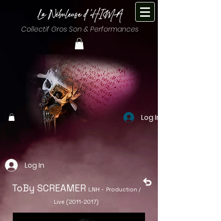
Collectif Gros Son & Performances
Log In
Log In
ToBy SCREAMER
LNH -
Production /
Live
(2011-2017)