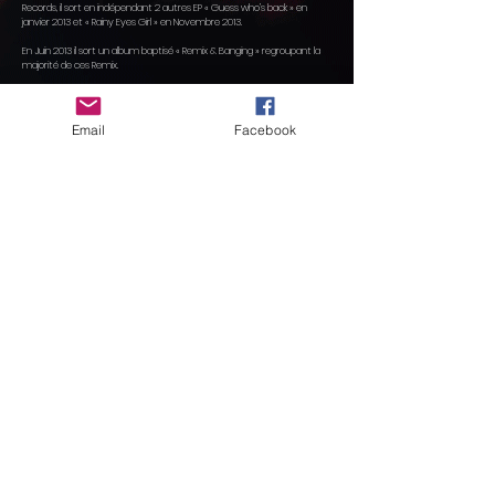
Records, il sort en indépendant 2 autres EP « Guess who’s back » en
janvier 2013 et « Rainy Eyes Girl » en Novembre 2013.
En Juin 2013 il sort un album baptisé « Remix & Banging » regroupant la
majorité de ces Remix.
Plusieurs clips à son actif dont « Shitty Day (Featuring Faustine Berardo)
» qui comptabilise plus de 500000 vues sur Youtube.
Email
Facebook
En parallèle, il compose et produit de la musique pour Puma, Levis,
Canal+, Arte, Airnadette, PPR, l'agence ETO, et le célèbre street Artiste
Space Invader (B.O. du film IN BED WITH INVADER).
En 2013, Toby Screamer commence à se produire sur scène, en
compagnie de Faustine BERARDO au chant et Audrey HENRY à la basse,
et son 4eme EP est prévu pour Avril 2015.
Depuis fin 2014, Toby Screamer dirige le studio "Le Tube à Essai", studio
d'enregistrement et de mixage.
Il collabore également avec le groupe, Sarah Papson, depuis 2017.
www
Le Tube à Essai