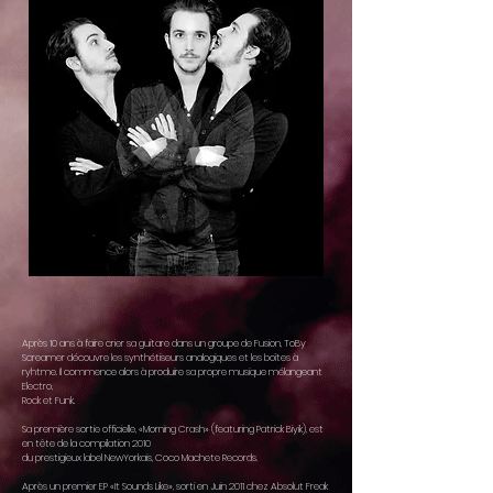
Après 10 ans à faire crier sa guitare dans un groupe de Fusion, ToBy
Screamer découvre les synthétiseurs analogiques et les boîtes à
ryhtme. Il commence alors à produire sa propre musique mélangeant
Electro,
Rock et Funk.
Sa première sortie officielle, «Morning Crash» (featuring Patrick Biyik), est
en tête de la compilation 2010
du prestigieux label NewYorkais, Coco Machete Records.
Après un premier EP «It Sounds Like», sorti en Juin 2011 chez Absolut Freak